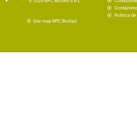
© 2025 BPC BioSed S.R.L
Condicione
Contácten
Politica de
Site map BPC BioSed