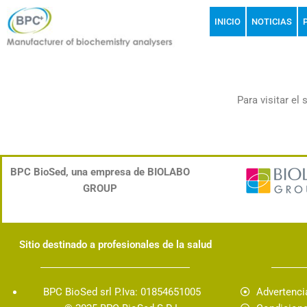
Ir
INICIO
NOTICIAS
al
contenido
Para visitar el
BPC BioSed, una empresa de BIOLABO
GROUP
Sitio destinado a profesionales de la salud
BPC BioSed srl P.Iva: 01854651005
Advertenci