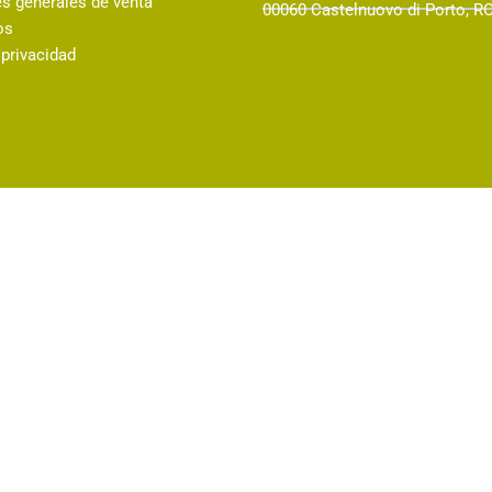
s generales de venta
00060 Castelnuovo di Porto, RO
os
 privacidad