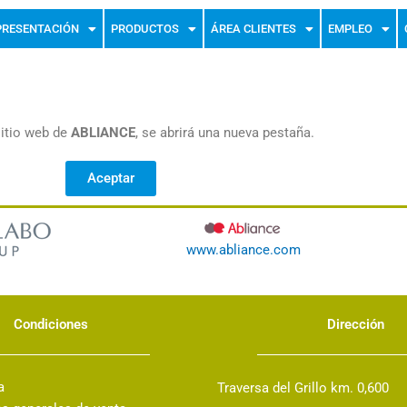
PRESENTACIÓN
PRODUCTOS
ÁREA CLIENTES
EMPLEO
 sitio web de
ABLIANCE
, se abrirá una nueva pestaña.
Aceptar
www.abliance.com
Condiciones
Dirección
a
Traversa del Grillo km. 0,600